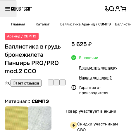
Главная
Каталог
Баллистика Арамид / СВМПЭ
Баллисти
Арамид / СВМПЭ
5 625 ₽
Баллистика в грудь
бронежилета
В наличии
Панцирь PRO/PRO
Рассчитать доставку
mod.2 ССО
Нашли дешевле?
0
Нет отзывов
Гарантия от
производителя
Материал::
СВМПЭ
Товар участвует в акции
Скидки участникам
СВО