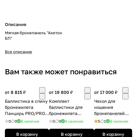
Описание
Мягкая бронепанель "Акетон
БП"
Все описание
Вам также может понравиться
от 8 815 ₽
от 19 800 ₽
от 17 000 ₽
Баллистика в спину
Комплект
Чехол для
бронежилета
баллистики для
ношения
Панцирь PRO/PRO
бронежилета
бронепанелей
mod.2 ССО
Панцирь (Pro и Pro
Панцирь PRO
0
0
В наличии
0
0
В наличии
5
1
В наличии
mod 2)
mod. 2
В корзину
В корзину
В корзину