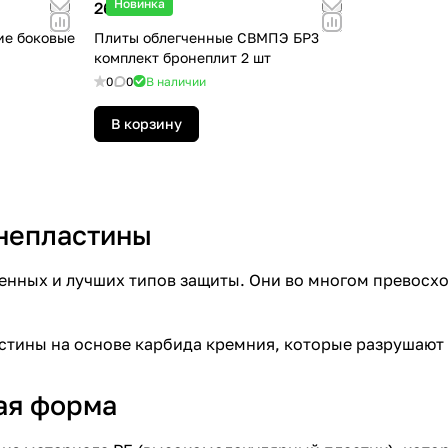
Новинка
26 000 ₽
ие боковые
Плиты облегченные СВМПЭ БР3
комплект бронеплит 2 шт
0
0
В наличии
В корзину
непластины
нных и лучших типов защиты. Они во многом превосход
стины на основе карбида кремния, которые разрушают
ая форма