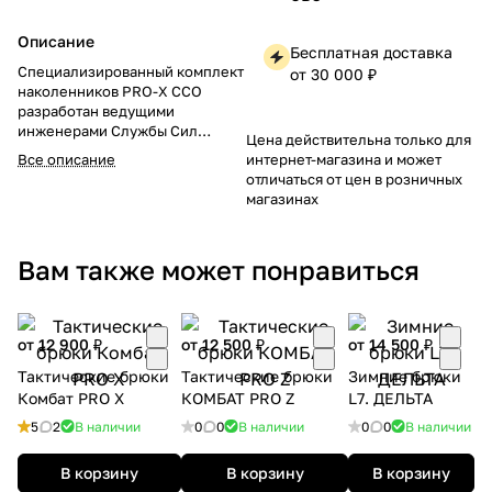
Описание
Бесплатная доставка
Специализированный комплект
от 30 000 ₽
наколенников PRO-X ССО
разработан ведущими
инженерами Службы Сил
Цена действительна только для
Особых Операций (ССО)
Все описание
интернет-магазина и может
специально для
отличаться от цен в розничных
профессиональных военных,
магазинах
сотрудников спецслужб,
охранных организаций и
гражданских лиц, нуждающихся
Вам также может понравиться
в повышенной защите
коленных суставов.
Наколенники PRO-X ССО станут
надежным помощником в
от 12 900 ₽
от 12 500 ₽
от 14 500 ₽
любой сложной ситуации,
предлагая повышенный
Тактические брюки
Тактические брюки
Зимние брюки
уровень защиты, комфорта и
Комбат PRO X
КОМБАТ PRO Z
L7. ДЕЛЬТА
свободы движений. Ваше
здоровье и активность теперь
5
2
В наличии
0
0
В наличии
0
0
В наличии
гарантированы на
профессиональном уровне!
В корзину
В корзину
В корзину