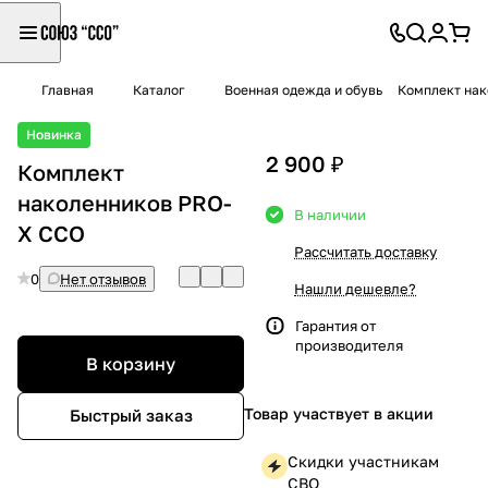
Главная
Каталог
Военная одежда и обувь
Комплект нак
Новинка
2 900 ₽
Комплект
наколенников PRO-
В наличии
X ССО
Рассчитать доставку
0
Нет отзывов
Нашли дешевле?
Гарантия от
производителя
В корзину
Товар участвует в акции
Быстрый заказ
Скидки участникам
СВО