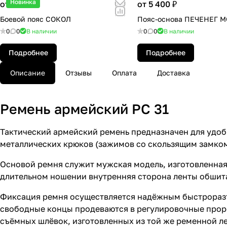
Новинка
от 5 900 ₽
от 5 400 ₽
Боевой пояс СОКОЛ
Пояс-основа ПЕЧЕНЕГ M
0
0
В наличии
0
0
В наличии
Подробнее
Подробнее
Описание
Отзывы
Оплата
Доставка
Ремень армейский РС 31
Тактический армейский ремень предназначен для удоб
металлических крюков (зажимов со скользящим замком
Основой ремня служит мужская модель, изготовленная
длительном ношении внутренняя сторона ленты обшита
Фиксация ремня осуществляется надёжным быстрораз
свободные концы продеваются в регулировочные проре
съёмных шлёвок, изготовленных из той же ременной л