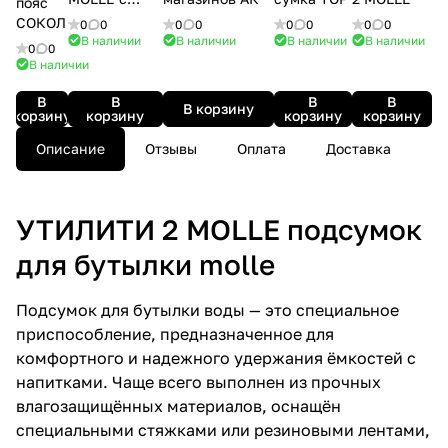
пояс
липучкой
СОКОЛ
0
0
0
0
0
0
0
0
В наличии
В наличии
В наличии
В наличии
0
0
В наличии
В
В
В
В
В корзину
корзину
корзину
корзину
корзину
Описание
Отзывы
Оплата
Доставка
УТИЛИТИ 2 MOLLE подсумок
для бутылки molle
Подсумок для бутылки воды — это специальное
приспособление, предназначенное для
комфортного и надежного удержания ёмкостей с
напитками. Чаще всего выполнен из прочных
влагозащищённых материалов, оснащён
специальными стяжками или резиновыми лентами,