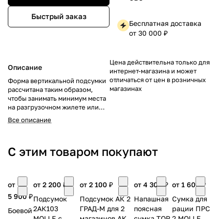
Быстрый заказ
Бесплатная доставка
от 30 000 ₽
Цена действительна только для
Описание
интернет-магазина и может
отличаться от цен в розничных
Форма вертикальной подсумки
магазинах
рассчитана таким образом,
чтобы занимать минимум места
на разгрузочном жилете или
другом оборудовании, облегчая
Все описание
распределение веса и баланс
нагрузки. Часто используется
военнослужащими, туристами и
С этим товаром покупают
охотниками для переноса
приборов наблюдения,
батареек, медикаментов,
инструментов и прочих нужных
от
от 2 200 ₽
от 2 100 ₽
от 4 300 ₽
от 1 600 ₽
мелочей.
5 900 ₽
Подсумок
Подсумок АК 2
Напашная
Сумка для
2АК103
ГРАД-М для 2
поясная
рации ПРС
Боевой
MOLLE с
магазинов АК
сумка ТОР
2 MOLLE