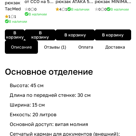
от ССО на 55
рюкзак АТАКА 5
рюкзак MINIMAP
рюкзак
литров
от ССО на 60
MOLLE (4.5 л)
TacMed
0
0
4
1
В наличии
0
0
В наличии
литров
В наличии
1
1
В наличии
В
В
В корзину
В корзину
корзину
корзину
Описание
Отзывы (1)
Оплата
Доставка
Основное отделение
Высота: 45 см
Длина по передней стенке: 30 см
Ширина: 15 см
Емкость: 20 литров
Основной доступ: витая молния
Сетчатый карман для документов (внешний):