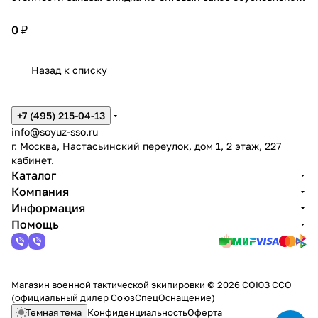
широким ассортиментом! Подробнее проконсультирует
персональный менеджер по Вашему заказу!
0 ₽
Назад к списку
+7 (495) 215-04-13
info@soyuz-sso.ru
г. Москва, Настасьинский переулок, дом 1, 2 этаж, 227
кабинет.
Каталог
Компания
Информация
Помощь
Магазин военной тактической экипировки © 2026 СОЮЗ ССО
(официальный дилер СоюзСпецОснащение)
Темная тема
Конфиденциальность
Оферта