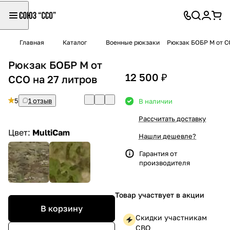
Главная
Каталог
Военные рюкзаки
Рюкзак БОБР М от С
Рюкзак БОБР М от
12 500 ₽
ССО на 27 литров
5
1 отзыв
В наличии
Рассчитать доставку
Цвет:
MultiCam
Нашли дешевле?
Гарантия от
производителя
Товар участвует в акции
В корзину
Скидки участникам
СВО