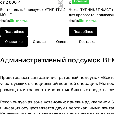
Новинка
от 2 000 ₽
от 600 ₽
Вертикальный подсумок УТИЛИТИ 2
Чехол ТУРНИКЕТ ФАСТ 
MOLLE
для кровоостанавливающ
0
0
В наличии
0
0
В наличии
Подробнее
Подробнее
Описание
Отзывы
Оплата
Доставка
Административный подсумок ВЕ
Представляем вам административный подсумок «Векто
участвующих в специальной военной операции. Мы по
размещать и транспортировать мобильные средства свя
Рекомендуемая зона установки: панель над клапаном 
Фиксация осуществляется двумя вертикальными лента
Конструкция сумки для телефона включает одно основ