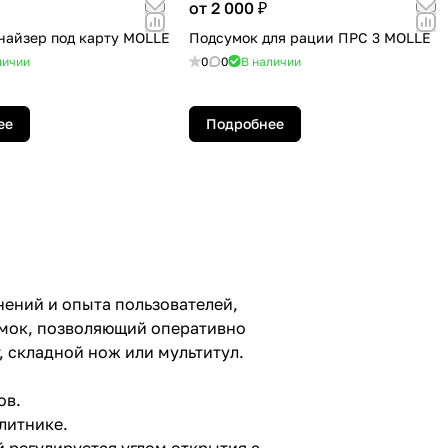
от 2 000 ₽
найзер под карту MOLLE
Подсумок для рации ПРС 3 MOLLE
личии
0
0
В наличии
ее
Подробнее
ений и опыта пользователей,
умок, позволяющий оперативно
 складной нож или мультитул.
ов.
литнике.
 регулируется углом открытия с