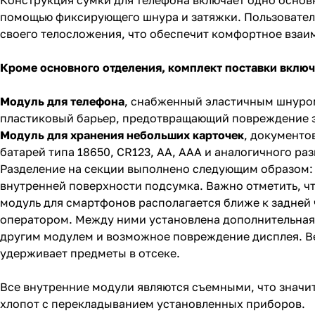
помощью фиксирующего шнура и затяжки. Пользователи
своего телосложения, что обеспечит комфортное взаи
Кроме основного отделения, комплект поставки включ
Модуль для телефона
, снабженный эластичным шнуром
пластиковый барьер, предотвращающий повреждение 
Модуль для хранения небольших карточек
, документо
батарей типа 18650, CR123, AA, AAA и аналогичного ра
Разделение на секции выполнено следующим образом: 
внутренней поверхности подсумка. Важно отметить, ч
модуль для смартфонов располагается ближе к задней
оператором. Между ними установлена дополнительная 
другим модулем и возможное повреждение дисплея. Ве
удерживает предметы в отсеке.
Все внутренние модули являются съемными, что значит
хлопот с перекладыванием установленных приборов.