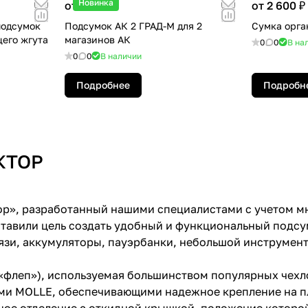
Новинка
от 2 100 ₽
от 2 600 ₽
подсумок
Подсумок АК 2 ГРАД-М для 2
Сумка орга
его жгута
магазинов АК
0
0
В на
0
0
В наличии
Подробнее
Подробн
КТОР
р», разработанный нашими специалистами с учетом мн
ставили цель создать удобный и функциональный подс
зи, аккумуляторы, пауэрбанки, небольшой инструмент,
(«флеп»), используемая большинством популярных чехл
ми MOLLE, обеспечивающими надежное крепление на п
ное отделение с откидной крышкой, положение которой