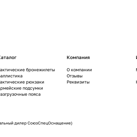
Каталог
Компания
Тактические бронежилеты
О компании
Баллистика
Отзывы
Тактические рюкзаки
Реквизиты
Армейские подсумки
азгрузочные пояса
иальный дилер СоюзСпецОснащение)